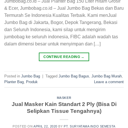
Jumbobag.co.id – Jual Planter Bag 150 Liter Hitam Grosir
& Ecer, Jumbobag.co.id – Jual Jumbo Bag Bekas dan Baru
Termurah Se Indonesia Kualitas Terbaik. Kami menJual
Jumbo Bag di Jakarta, Bogor, Depok Tangerang, Bekasi
dan Seluruh Indonesia, kami silap untuk mengirim
jumbobag ke seluruh indonesia, FIBC adalah wadah tas
dalam dimensi besar untuk menyimpan dan […]
CONTINUE READING
→
Posted in
Jumbo Bag
|
Tagged
Jumbo Bag Bagus
,
Jumbo Bag Murah
,
Planter Bag
,
Produk
Leave a comment
MASKER
Jual Masker Kain Standart 2 Ply (Bisa Di
Selipkan Tissue Tengahnya)
POSTED ON
APRIL 22, 2020
BY
PT. SURYATAMA INDO SEMESTA