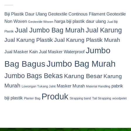
Biji Plastik Daur Ulang
Geotextile Continous Filament
Geotextile
Non Woven
harga biji plastik daur ulang
Geotextile Woven
Jual Biji
Jual Jumbo Bag Murah
Jual Karung
Plastik
Jual Karung Plastik
Jual Karung Plastik Murah
Jumbo
Jual Masker Kain
Jual Masker Waterproof
Jumbo Bag Murah
Bag Bagus
Jumbo Bags Bekas
Karung Besar
Karung
Murah
Masker Murah
pabrik
Lowongan Tukang Jahit
Material Handling
Produk
biji plastik
Planter Bag
Strapping band
Tali Strapping
woodpelet