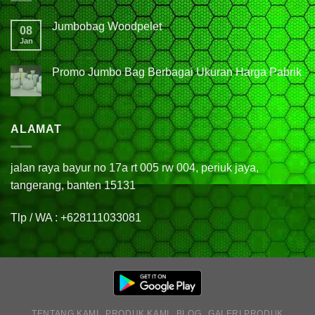
Jumbobag Woodpelet
08
Jan
Promo Jumbo Bag Berbagai Ukuran Harga Pabrik
ALAMAT
jalan raya bayur no 17a rt 005 rw 004, periuk jaya,
tangerang, banten 15131
Tlp / WA : +628111033081
TENTANG KAMI
PRODUK KAMI
BLOG
GALERI PRODUK