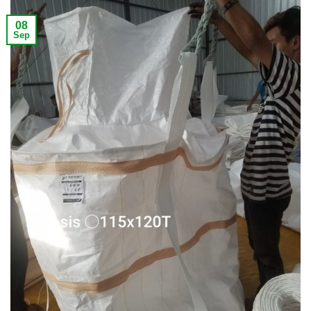
08
Sep