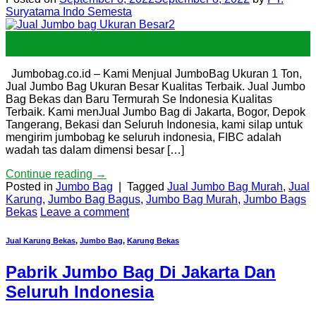
Suryatama Indo Semesta
08
Sep
Jumbobag.co.id – Kami Menjual JumboBag Ukuran 1 Ton,
Jual Jumbo Bag Ukuran Besar Kualitas Terbaik. Jual Jumbo
Bag Bekas dan Baru Termurah Se Indonesia Kualitas
Terbaik. Kami menJual Jumbo Bag di Jakarta, Bogor, Depok
Tangerang, Bekasi dan Seluruh Indonesia, kami silap untuk
mengirim jumbobag ke seluruh indonesia, FIBC adalah
wadah tas dalam dimensi besar […]
Continue reading
→
Posted in
Jumbo Bag
|
Tagged
Jual Jumbo Bag Murah
,
Jual
Karung
,
Jumbo Bag Bagus
,
Jumbo Bag Murah
,
Jumbo Bags
Bekas
Leave a comment
Jual Karung Bekas
,
Jumbo Bag
,
Karung Bekas
Pabrik Jumbo Bag Di Jakarta Dan
Seluruh Indonesia