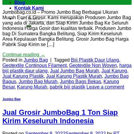
Sep
Blog
Kontak Kami
Jumbobag.co.id – Promo Jumbo Bag Berbagai Ukuran
Murah Ecer & Grosir. Kami merupakan Produsen Jumbo Bag
yang ada di Jakarta, dan Siap Kirim Jumbo Bag Ke Seluruh
Indonesia Harga Gosir dan kualitas terbaik. Produsen Jumbo
bag Di Sumatera Bangka Belitung, Siap Kirim Keseluruh
Area Kepulauan Bangka Belitung. Grosir Jumbo Bag Harga
Pabrik Siap Kirim se […]
Continue reading
→
Posted in
Jumbo Bag
|
Tagged
Biji Plastik Daur Ulang
,
Geotextile Continous Filament
,
Geotextile Non Woven
,
harga
biji plastik daur ulang
,
Jual Jumbo Bag Murah
,
Jual Karung
,
Jual Karung Plastik
,
Jual Karung Plastik Murah
,
Jumbo Bag
Bagus
,
Jumbo Bag Murah
,
Jumbo Bags Bekas
,
Karung
Besar
,
Karung Murah
,
pabrik biji plastik
Leave a comment
Jumbo Bag
Jual Grosir JumboBag 1 Ton Siap
Kirim Keseluruh Indonesia
Posted on
September 8, 2022
September 8, 2022
by
PT.