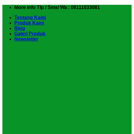
Skip
More info Tlp / Sms/ Wa : 08111033081
to
Tentang Kami
content
Produk Kami
Blog
Galeri Produk
Newsletter