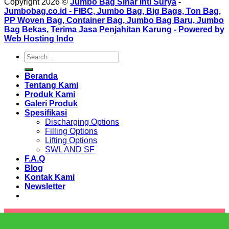
Copyright 2026 ©
Jumbo Bag Sinar Inti Surya
-
Jumbobag.co.id - FIBC, Jumbo Bag, Big Bags, Ton Bag,
PP Woven Bag, Container Bag, Jumbo Bag Baru, Jumbo
Bag Bekas, Terima Jasa Penjahitan Karung - Powered by
Web Hosting Indo
Beranda
Tentang Kami
Produk Kami
Galeri Produk
Spesifikasi
Discharging Options
Filling Options
Lifting Options
SWL AND SF
F.A.Q
Blog
Kontak Kami
Newsletter