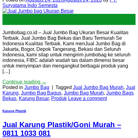
Suryatama Indo Semesta
24
Agu
Jumbobag.co.id – Jual Jumbo Bag Ukuran Besar Kualitas
Terbaik. Jual Jumbo Bag Bekas dan Baru Termurah Se
Indonesia Kualitas Terbaik. Kami menJual Jumbo Bag di
Jakarta, Bogor, Depok Tangerang, Bekasi dan Seluruh
Indonesia, kami silap untuk mengirim jumbobag ke seluruh
indonesia, FIBC adalah wadah tas dalam dimensi besar
untuk menyimpan dan mengangkut berbagai produk yang
[…]
Continue reading
→
Posted in
Jumbo Bag
|
Tagged
Jual Jumbo Bag Murah
,
Jual
Karung
,
Jumbo Bag Bagus
,
Jumbo Bag Murah
,
Jumbo Bags
Bekas
,
Karung Besar
,
Produk
Leave a comment
Karung Plastik
Jual Karung Plastik/Goni Murah –
0811 1033 081