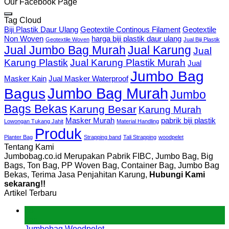
Our Facebook Page
Tag Cloud
Biji Plastik Daur Ulang
Geotextile Continous Filament
Geotextile
Non Woven
harga biji plastik daur ulang
Geotextile Woven
Jual Biji Plastik
Jual Jumbo Bag Murah
Jual Karung
Jual
Karung Plastik
Jual Karung Plastik Murah
Jual
Jumbo Bag
Masker Kain
Jual Masker Waterproof
Jumbo Bag Murah
Bagus
Jumbo
Bags Bekas
Karung Besar
Karung Murah
Masker Murah
pabrik biji plastik
Lowongan Tukang Jahit
Material Handling
Produk
Planter Bag
Strapping band
Tali Strapping
woodpelet
Tentang Kami
Jumbobag.co.id Merupakan Pabrik FIBC, Jumbo Bag, Big
Bags, Ton Bag, PP Woven Bag, Container Bag, Jumbo Bag
Bekas, Terima Jasa Penjahitan Karung,
Hubungi Kami
sekarang!!
Artikel Terbaru
08
Jan
Jumbobag Woodpelet