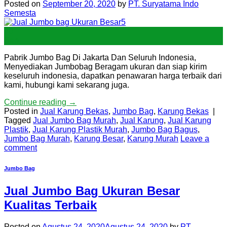
Posted on
September 20, 2020
by
PT. Suryatama Indo
Semesta
20
Sep
Pabrik Jumbo Bag Di Jakarta Dan Seluruh Indonesia,
Menyediakan Jumbobag Beragam ukuran dan siap kirim
keseluruh indonesia, dapatkan penawaran harga terbaik dari
kami, hubungi kami sekarang juga.
Continue reading
→
Posted in
Jual Karung Bekas
,
Jumbo Bag
,
Karung Bekas
|
Tagged
Jual Jumbo Bag Murah
,
Jual Karung
,
Jual Karung
Plastik
,
Jual Karung Plastik Murah
,
Jumbo Bag Bagus
,
Jumbo Bag Murah
,
Karung Besar
,
Karung Murah
Leave a
comment
Jumbo Bag
Jual Jumbo Bag Ukuran Besar
Kualitas Terbaik
Posted on
Agustus 24, 2020
Agustus 24, 2020
by
PT.